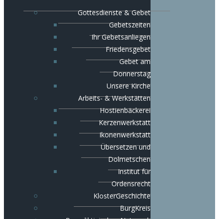
Gottesdienste & Gebet
Gebetszeiten
Ihr Gebetsanliegen
Friedensgebet
Gebet am
Donnerstag
Unsere Kirche
Arbeits- & Werkstätten
Hostienbäckerei
Kerzenwerkstatt
Ikonenwerkstatt
Übersetzen und
Dolmetschen
Institut für
Ordensrecht
KlosterGeschichte
BurgKreis