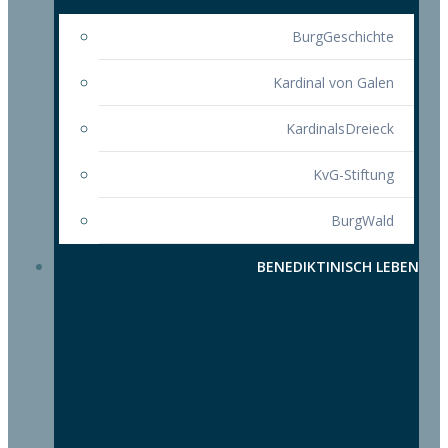
BurgGeschichte
Kardinal von Galen
KardinalsDreieck
KvG-Stiftung
BurgWald
BENEDIKTINISCH LEBEN